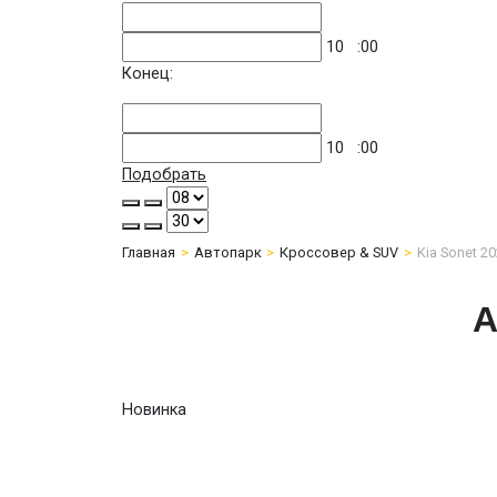
10
:00
Конец:
10
:00
Подобрать
Главная
Автопарк
Кроссовер & SUV
Kia Sonet 2
А
Новинка