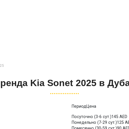
025
ренда Kia Sonet 2025 в Дуб
Период
Цена
Посуточно (3-6 сут.)
145 AED
Понедельно (7-29 сут.)
125 A
Помесячно (30-59 сут.)
90 AE