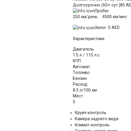
Долгосрочно (60+ сут.)
85 A
Пробег
250 км/день 4500 км/мес
Залог:
0 AED
Характеристики
Двигатель
1.5 л / 115 л.с.
КПП
Автомат
Топливо
Бензин
Расход
8.3 л/100 км
Мест
5
Круиз-контроль
Камера заднего вида
Климат-контроль