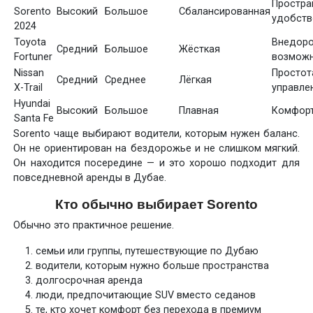
Простра
Sorento
Высокий
Большое
Сбалансированная
удобств
2024
Toyota
Внедор
Средний
Большое
Жёсткая
Fortuner
возмож
Nissan
Прост
Средний
Среднее
Лёгкая
X-Trail
управле
Hyundai
Высокий
Большое
Плавная
Комфор
Santa Fe
Sorento чаще выбирают водители, которым нужен баланс.
Он не ориентирован на бездорожье и не слишком мягкий.
Он находится посередине — и это хорошо подходит для
повседневной аренды в Дубае.
Кто обычно выбирает Sorento
Обычно это практичное решение.
семьи или группы, путешествующие по Дубаю
водители, которым нужно больше пространства
долгосрочная аренда
люди, предпочитающие SUV вместо седанов
те, кто хочет комфорт без перехода в премиум