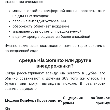
становятся очевиднее:
машина остаётся комфортной как на коротких, так и
на длинных поездках
салон не выглядит устаревшим
обзорность облегчает вождение
управляемость остаётся предсказуемой
в целом аренда ощущается более спокойной
Именно такие вещи оказываются важнее характеристик в
повседневной езде.
Аренда Kia Sorento или другие
внедорожники?
Когда рассматривают аренду Kia Sorento в Дубае, его
обычно сравнивают с другими SUV того же класса. На
бумаге они могут выглядеть похоже. В реальности
разница ощущается.
Ощущения за
Главно
Модель
Комфорт
Пространство
рулём
преиму
Kia