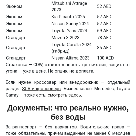
Mitsubishi Attrage
Эконом
52 AED
2023
Эконом
Kia Picanto 2025
57 AED
Эконом
Nissan Sunny 2024
57 AED
Эконом
Toyota Yaris 2024
69 AED
Стандарт
Mazda 3 2023
78 AED
Toyota Corolla 2024
Стандарт
85 AED
(гибрид)
Стандарт
Nissan Altima 2023
100 AED
Страховка — CDW, ответственность третьих лиц, защита от
угона — уже в цене. Не опция, не доплата.
Если нужен кроссовер или внедорожник — отдельный
раздел
SUV и кроссоверы
. Бизнес-класс, Mercedes, Toyota
Camry — тоже есть,
смотреть здесь
.
Документы: что реально нужно,
без воды
Загранпаспорт — без вариантов. Водительские права —
тоже обязательны, причём выданные не менее 6 месяцев